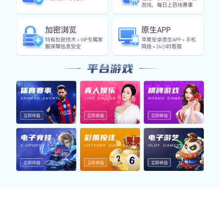
百盈体育·百盈官方网站-百盈体育(中国) 用户活跃度与续访率
连续三年领先，综合评分稳定保持高位。
App下载
关于我们
隐私政策
服务协议
网站地图
认识 百盈体育首页
百盈体育首页官方网站【KY1.AC】官网认证:手机版、app下载、登
录入口、官方网站、网页版、平台、网址、地址、注册、娱乐，百盈
体育首页(中国)官方网站欢迎大家选择真正的官方通道，同时我们提
供全天候7x24小时在线服务，第一时间处理各类问题，正规集团平台
有保障，欢迎体验！