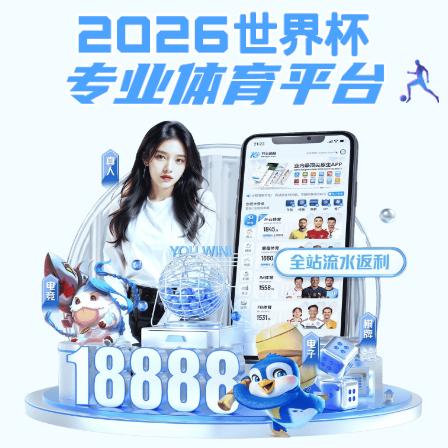
立即注册
用户协议常见问答
1. 我注册使用本平台意味着什么？
注册或使用百盈体育首页平台，即表示您自愿接受本用户
协议的全部条款并受其约束。
2. 注册账号时需要注意什么？
3. 本平台提供哪些服务内容？