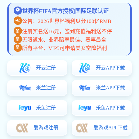
4. 我有哪些行为是不被允许的？
5. 我的信息会被如何保护？
6. 协议条款是否会变更？
7. 如有疑问应如何联系？
荣誉与成就
百盈体育首页 在多个国际赛事科技平台评比中脱颖而出，持
续提升安全性与观赛体验。